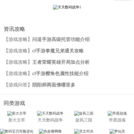
多种趣味玩法，还有创新的属性大招，除了高爆发伤害之
外，还拥有特殊属性，让游戏阵形策略玩法更趋多样化，华
丽的大招特效和经典人物融合，相信会唤起小伙伴们的童年
资讯攻略
回忆和带来强烈的视觉冲击。
【游戏攻略】
问道手游高级托管功能介绍
【游戏攻略】
cf手游拳魔兄弟通关攻略
【游戏攻略】
王者荣耀英雄开局加点分析
【游戏攻略】
cf手游樱角色属性技能介绍
【游戏问答】
阴阳师两面佛哪里多
同类游戏
新大主宰
天天数码战争
旋风三国
帝星战魂