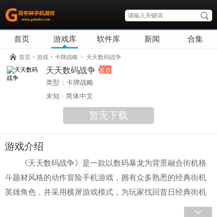
首页
游戏库
软件库
新闻
合集
首页
>
游戏
>
卡牌战略
>
天天数码战争
天天数码战争
6.0
类型：
卡牌战略
未知
简体中文
暂无下载
游戏介绍
《天天数码战争》是一款以数码暴龙为背景融合街机格
斗题材风格的动作冒险手机游戏，拥有众多熟悉的经典街机
英雄角色，并采用横屏游戏模式，为玩家找回昔日经典街机
的快打体验。同时,游戏在关卡冒险和PVP竞技玩法中增加了