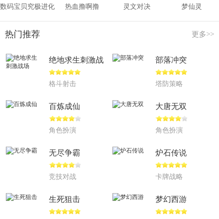
数码宝贝究极进化
热血撸啊撸
灵文对决
梦仙灵
热门推荐
更多>>
绝地求生刺激战
部落冲突
场
格斗射击
塔防策略
百炼成仙
大唐无双
角色扮演
角色扮演
无尽争霸
炉石传说
竞技对战
卡牌战略
生死狙击
梦幻西游